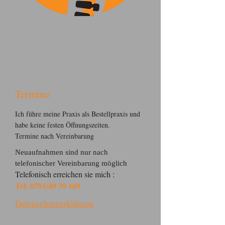
Termine
Ich führe meine Praxis als Bestellpraxis und
habe keine festen Öffnungszeiten.
Termine nach Vereinbarung
Neuaufnahmen sind nur nach
telefonischer Vereinbarung möglich
Telefonisch erreichen sie mich :
Tel: 0791/49 39 169
Datenschutzerklärung